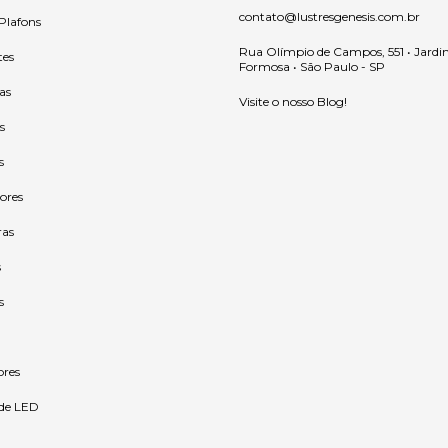
contato@lustresgenesis.com.br
 Plafons
Rua Olímpio de Campos, 551 • Jardi
tes
Formosa • São Paulo - SP
as
Visite o nosso Blog!
s
s
ores
ras
s
s
ores
 de LED