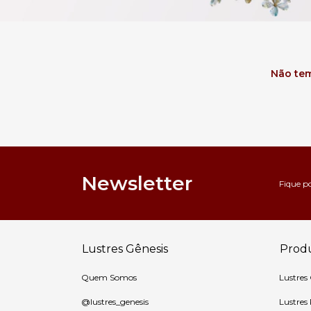
Não tem
Newsletter
Fique p
Lustres Gênesis
Prod
Quem Somos
Lustres
@lustres_genesis
Lustres