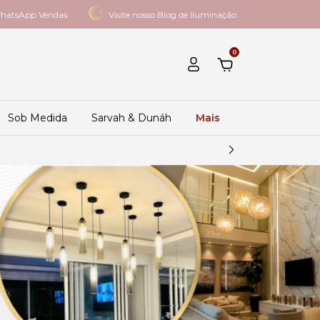
hatsApp Vendas
Visite nosso Blog de Iluminação
0
Sob Medida
Sarvah & Dunáh
Mais