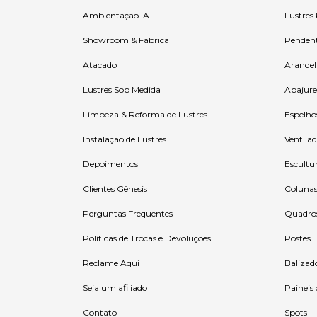
Ambientação IA
Lustres
Showroom & Fábrica
Penden
Atacado
Arandel
Lustres Sob Medida
Abajure
Limpeza & Reforma de Lustres
Espelho
Instalação de Lustres
Ventilad
Depoimentos
Escultu
Clientes Gênesis
Coluna
Perguntas Frequentes
Quadro
Políticas de Trocas e Devoluções
Postes
Reclame Aqui
Balizad
Seja um afiliado
Paineis
Contato
Spots