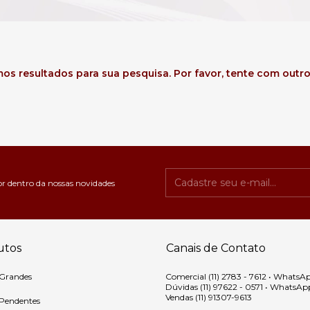
os resultados para sua pesquisa. Por favor, tente com outros 
or dentro da nossas novidades
utos
Canais de Contato
 Grandes
Comercial (11) 2783 - 7612 • WhatsA
Dúvidas (11) 97622 - 0571 • WhatsAp
Vendas (11) 91307-9613
 Pendentes