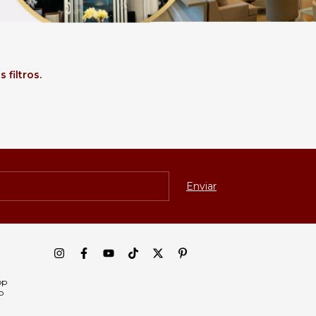
filtros.
pp
p