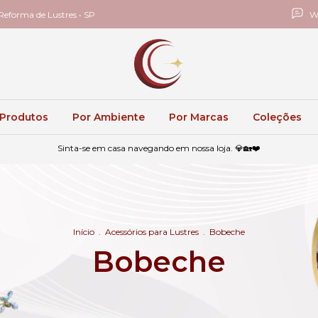
eforma de Lustres • SP
W
 Produtos
Por Ambiente
Por Marcas
Coleções
Sinta-se em casa navegando em nossa loja. 💎🏡❤️
Início
.
Acessórios para Lustres
.
Bobeche
Bobeche