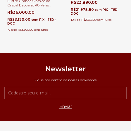
Lustre Grande Clássico de
R$23.890,00
Cristal Baccarat 48 Velas
Detalhes Rubro Para Casas
R$21.978,80
com
PIX • TED •
R$36.000,00
com Pé Direito Duplo, Lobbies
DOC
de Hotéis e Salões de Festas
R$33.120,00
com
PIX • TED •
10
x
de
R$2.389,00
sem juros
DOC
10
x
de
R$3.600,00
sem juros
Newsletter
Fique por dentro da nossas novidades