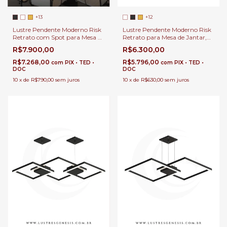
+13
+12
Lustre Pendente Moderno Risk
Lustre Pendente Moderno Risk
Retrato com Spot para Mesa de
Retrato para Mesa de Jantar,
Jantar, Quartos, Salas,
Quartos, Salas, Escritório e
R$7.900,00
R$6.300,00
Escritório e Apartamento
Apartamento
R$7.268,00
R$5.796,00
com
PIX • TED •
com
PIX • TED •
DOC
DOC
10
x
de
R$790,00
sem juros
10
x
de
R$630,00
sem juros