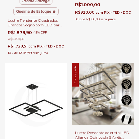
Pronta Entrega
Quartos e Comércios
R$1.000,00
Queima de Estoque 🔥
R$920,00
com
PIX • TED • DOC
10
x
de
R$100,00
sem juros
Lustre Pendente Quadrados
Brancos Sogno com LED para
Sala de Jantar, Quartos, Sala de
R$1.879,90
-
13
%
OFF
Estar, Escritórios e
Apartamentos
R$2.150,00
R$1.729,51
com
PIX • TED • DOC
10
x
de
R$187,99
sem juros
Frete grátis
Lustre Pendente de cristal LED
Aliança Quíntupla 5 Anéis