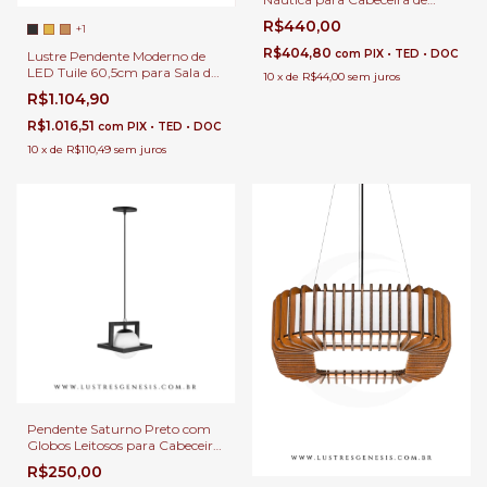
Cama, Balcão de Cozinha,
R$440,00
+1
Quartos e Área Gourmet
R$404,80
com
PIX • TED • DOC
Lustre Pendente Moderno de
LED Tuile 60,5cm para Sala de
10
x
de
R$44,00
sem juros
Jantar
R$1.104,90
R$1.016,51
com
PIX • TED • DOC
10
x
de
R$110,49
sem juros
Pendente Saturno Preto com
Globos Leitosos para Cabeceira
de Cama, Balcão de Cozinha,
R$250,00
Quartos e Área Gourmet