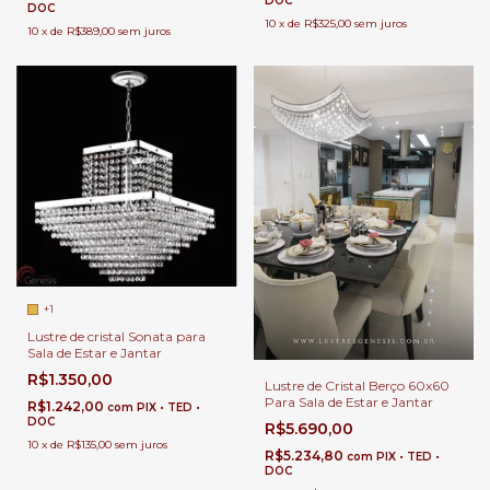
DOC
DOC
10
x
de
R$325,00
sem juros
10
x
de
R$389,00
sem juros
+1
Lustre de cristal Sonata para
Sala de Estar e Jantar
R$1.350,00
Lustre de Cristal Berço 60x60
Para Sala de Estar e Jantar
R$1.242,00
com
PIX • TED •
DOC
R$5.690,00
10
x
de
R$135,00
sem juros
R$5.234,80
com
PIX • TED •
DOC