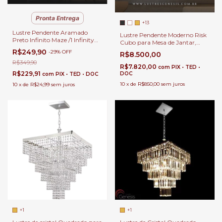
Pronta Entrega
+13
Lustre Pendente Aramado
Lustre Pendente Moderno Risk
Preto Infinito Maze /1 Infinity
Cubo para Mesa de Jantar,
Para Mesa de Jantar, Sala de
Quartos, Salas, Escritório e
R$249,90
-
29
%
OFF
R$8.500,00
Estar, Balcão, Cabeceira
Apartamento
de Cama, Banheiro e Lavabo
R$349,90
R$7.820,00
com
PIX • TED •
R$229,91
DOC
com
PIX • TED • DOC
10
x
de
R$850,00
sem juros
10
x
de
R$24,99
sem juros
+1
+1