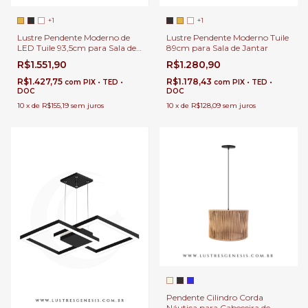
+1
+1
Lustre Pendente Moderno de
Lustre Pendente Moderno Tuile
LED Tuile 93,5cm para Sala de
89cm para Sala de Jantar
Jantar
R$1.551,90
R$1.280,90
R$1.427,75
R$1.178,43
com
PIX • TED •
com
PIX • TED •
DOC
DOC
10
x
de
R$155,19
sem juros
10
x
de
R$128,09
sem juros
Pendente Cilindro Corda
Náutica para Cabeceira de