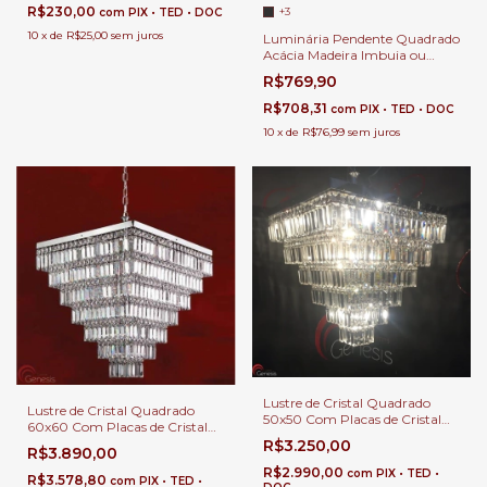
R$230,00
+3
com
PIX • TED • DOC
10
x
de
R$25,00
sem juros
Luminária Pendente Quadrado
Acácia Madeira Imbuia ou
Nogueira para Mesa de Jantar,
R$769,90
Quartos, Salas e Escritórios
R$708,31
com
PIX • TED • DOC
10
x
de
R$76,99
sem juros
Lustre de Cristal Quadrado
Lustre de Cristal Quadrado
50x50 Com Placas de Cristal
60x60 Com Placas de Cristal
para Mesa de Sala e Jantar.
para Mesa de Sala e Jantar.
R$3.250,00
R$3.890,00
R$2.990,00
com
PIX • TED •
R$3.578,80
com
PIX • TED •