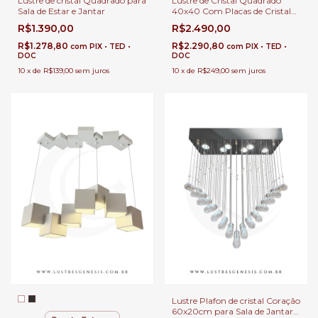
Lustre de Cristal Quadrado
Lustre de cristal Quadrado para
40x40 Com Placas de Cristal
Sala de Estar e Jantar
para Mesa de Sala e Jantar.
R$2.490,00
R$1.390,00
R$2.290,80
R$1.278,80
com
PIX • TED •
com
PIX • TED •
DOC
DOC
10
x
de
R$249,00
sem juros
10
x
de
R$139,00
sem juros
Lustre Plafon de cristal Coração
60x20cm para Sala de Jantar,