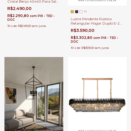
Cristal Berço 40x40 Para Sala
de Estar e Jantar
R$2.490,00
+1
R$2.290,80
com
PIX • TED •
Lustre Pendente Rústico
DOC
Retangular Hogar Duplo E-27
10
x
de
R$249,00
sem juros
Para Sala de Jantar
R$3.590,00
R$3.302,80
com
PIX • TED •
DOC
10
x
de
R$359,00
sem juros