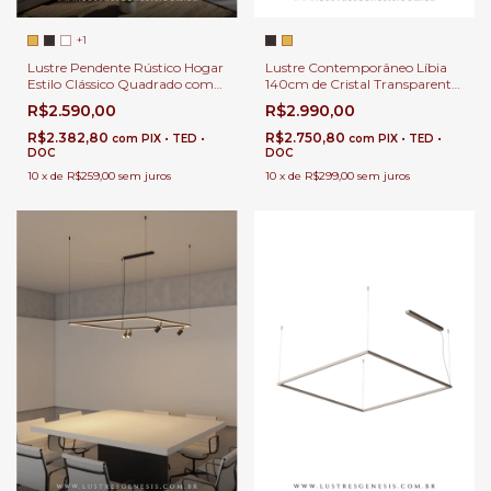
+1
Lustre Pendente Rústico Hogar
Lustre Contemporâneo Líbia
Estilo Clássico Quadrado com
140cm de Cristal Transparentes
Lâmpada E27 Para Sala de
e Detalhes Preto Para Sala de
R$2.590,00
R$2.990,00
Jantar
Jantar e Estar
R$2.382,80
R$2.750,80
com
PIX • TED •
com
PIX • TED •
DOC
DOC
10
x
de
R$259,00
sem juros
10
x
de
R$299,00
sem juros