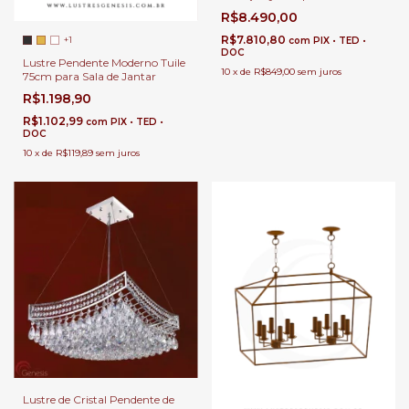
Quadrados para Pé Direito
R$8.490,00
Duplo e Alto.
R$7.810,80
+1
com
PIX • TED •
DOC
Lustre Pendente Moderno Tuile
10
x
de
R$849,00
sem juros
75cm para Sala de Jantar
R$1.198,90
R$1.102,99
com
PIX • TED •
DOC
10
x
de
R$119,89
sem juros
Lustre de Cristal Pendente de