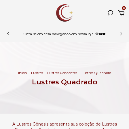
0
Sinta-se em casa navegando em nossa loja. 💎🏡❤️
Início
.
Lustres
.
Lustres Pendentes
.
Lustres Quadrado
Lustres Quadrado
A Lustres Gênesis apresenta sua coleção de Lustres