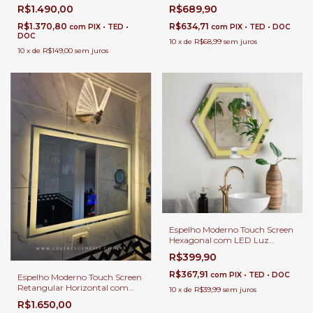
Corpo Inteiro Para Banheiro e
Lente de Acrílico Para
R$1.490,00
R$689,90
Penteadeira
Banheiro, Penteadeira, Salão de
Beleza e Lojas
R$1.370,80
R$634,71
com
PIX • TED •
com
PIX • TED • DOC
DOC
10
x
de
R$68,99
sem juros
10
x
de
R$149,00
sem juros
Espelho Moderno Touch Screen
Hexagonal com LED Luz
Direta Para Banheiro,
R$399,90
Penteadeira, Salão de Beleza e
Lojas
R$367,91
com
PIX • TED • DOC
Espelho Moderno Touch Screen
Retangular Horizontal com
10
x
de
R$39,99
sem juros
LED Luz Direta Para Banheiro,
R$1.650,00
Penteadeira, Salão de Beleza e