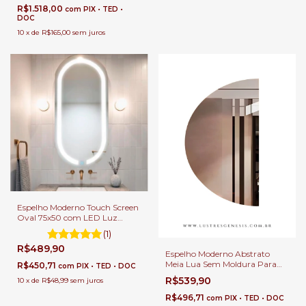
Lojas
R$1.518,00
com
PIX • TED •
DOC
10
x
de
R$165,00
sem juros
Espelho Moderno Touch Screen
Oval 75x50 com LED Luz
Direta Para Banheiro,
(1)
Penteadeira, Salão de Beleza e
R$489,90
Lojas
Espelho Moderno Abstrato
Meia Lua Sem Moldura Para
R$450,71
com
PIX • TED • DOC
Banheiro, Penteadeira, Salão de
R$539,90
10
x
de
R$48,99
sem juros
Beleza e Lojas
R$496,71
com
PIX • TED • DOC