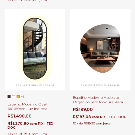
+1
Espelho Moderno Abstrato
Organico Sem Moldura Para
Espelho Moderno Oval
Banheiro, Penteadeira, Salão de
160x50cm Luz Indireta
R$199,00
Beleza e Lojas
Granada LED Touch Para
R$1.490,00
R$183,08
com
PIX • TED • DOC
Banheiro, Penteadeira, Salão de
Beleza e Lojas
R$1.370,80
10
x
de
R$19,90
sem juros
com
PIX • TED •
DOC
10
x
de
R$149,00
sem juros