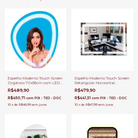
Espelho Moderno Touch Screen
Espelho Moderno Touch Screen
Orgânico 70x58cm com LED
Retangular Horizontal
Luz Direta Para Banheiro,
70x50cm com LED Luz Direta
R$489,90
R$479,90
Penteadeira, Salão de Beleza e
Para Banheiro, Penteadeira,
Lojas
Salão de Beleza e Lojas
R$450,71
R$441,51
com
PIX • TED • DOC
com
PIX • TED • DOC
10
x
de
R$48,99
sem juros
10
x
de
R$47,99
sem juros