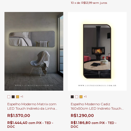
10
x
de
R$53,99
sem juros
+1
+1
Espelho Moderno Matrix com
Espelho Moderno Cadiz
LED Touch Indireto da Linha
160x50cm LED Indireto Touch
Corpo Inteiro Para Banheiro,
Para Banheiro, Penteadeira,
R$1.570,00
R$1.290,00
Penteadeira, Salão de Beleza e
Salão de Beleza e Lojas
Lojas
R$1.444,40
R$1.186,80
com
PIX • TED •
com
PIX • TED •
DOC
DOC