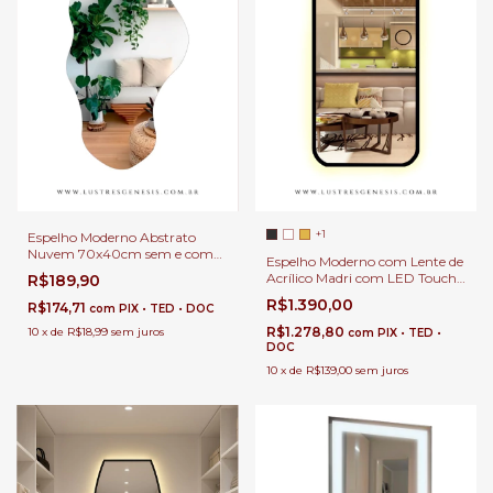
+1
Espelho Moderno Abstrato
Nuvem 70x40cm sem e com
Espelho Moderno com Lente de
LED Touch Iluminação Indireta
Acrílico Madri com LED Touch
R$189,90
Para Quarto, Salas, Banheiro,
da Linha Corpo Inteiro Para
Salão de Beleza e Lojas
R$1.390,00
R$174,71
com
PIX • TED • DOC
Banheiro, Penteadeira, Salão de
Beleza e Lojas
R$1.278,80
10
x
de
R$18,99
sem juros
com
PIX • TED •
DOC
10
x
de
R$139,00
sem juros