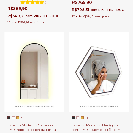
(1)
R$769,90
Banheiro, Penteadeira, Salão de
Banheiro, Penteadeira, Salão de
R$369,90
Beleza e Lojas
Beleza e Lojas
R$708,31
com
PIX • TED • DOC
R$340,31
com
PIX • TED • DOC
10
x
de
R$76,99
sem juros
10
x
de
R$36,99
sem juros
+1
+1
Espelho Moderno Capela com
Espelho Moderno Hexágono
LED Indireto Touch da Linha
com LED Touch e Perfil com