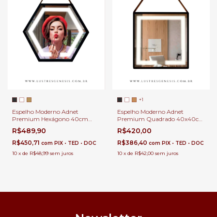
+1
Espelho Moderno Adnet
Espelho Moderno Adnet
Premium Hexágono 40cm
Premium Quadrado 40x40cm
com LED Touch e Alça de
com LED Touch e Alça de
R$489,90
R$420,00
Couro Para Banheiro,
Couro Para Banheiro,
Penteadeira, Salão de Beleza e
Penteadeira, Salão de Beleza e
R$450,71
R$386,40
com
PIX • TED • DOC
com
PIX • TED • DOC
Lojas
Lojas
10
x
de
R$48,99
sem juros
10
x
de
R$42,00
sem juros