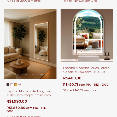
10
x
de
R$149,00
sem juros
10
x
de
R$129,00
sem juros
Espelho Moderno Touch Screen
Capela 70x50 com LED Luz
Direta Para Banheiro,
R$489,90
Penteadeira, Salão de Beleza e
Lojas
R$450,71
+2
com
PIX • TED • DOC
10
x
de
R$48,99
sem juros
Espelho Moderno Retangular
180x60cm Corpo Inteiro com
LED Touch e Perfil com Lente
R$1.990,00
de Acrílico Para Quarto,
Penteadeira, Salão de Beleza e
R$1.830,80
com
PIX • TED •
Lojas
DOC
10
x
de
R$199,00
sem juros