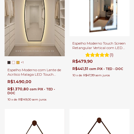
Espelho Moderno Touch Screen
Retangular Vertical com LED
Luz Direta Para Banheiro,
(1)
Penteadeira, Salão de Beleza e
R$479,90
Lojas
+1
R$441,51
com
PIX • TED • DOC
Espelho Moderno com Lente de
Acrílico Malaga LED Touch
10
x
de
R$47,99
sem juros
Para Banheiro, Penteadeira,
R$1.490,00
Salão de Beleza e Lojas
R$1.370,80
com
PIX • TED •
DOC
10
x
de
R$149,00
sem juros