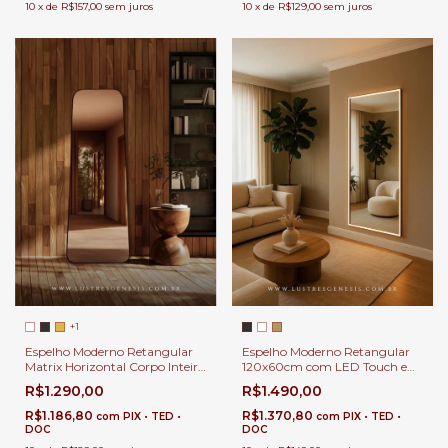
10
x
de
R$157,00
sem juros
10
x
de
R$129,00
sem juros
+1
Espelho Moderno Retangular
Espelho Moderno Retangular
120x60cm com LED Touch e
Matrix Horizontal Corpo Inteiro
Perfil com Lente de Acrílico
160x70cm Para Quarto,
R$1.490,00
R$1.290,00
Para Banheiro, Penteadeira,
Banheiro, Penteadeira, Salão de
Salão de Beleza e Lojas
Beleza e Lojas
R$1.370,80
R$1.186,80
com
PIX • TED •
com
PIX • TED •
DOC
DOC