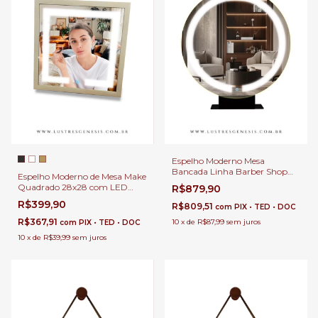
Espelho Moderno Mesa
Bancada Linha Barber Shop
Espelho Moderno de Mesa Make
com LED Touch Para
Quadrado 28x28 com LED
R$879,90
Barbearia, Estúdios, Banheiro,
Touch Para Maquiagem,
R$399,90
Penteadeira, Salão de Beleza e
R$809,51
com
PIX • TED • DOC
Banheiro, Penteadeira, Salão de
Lojas
Beleza e Lojas
R$367,91
10
x
de
R$87,99
sem juros
com
PIX • TED • DOC
10
x
de
R$39,99
sem juros