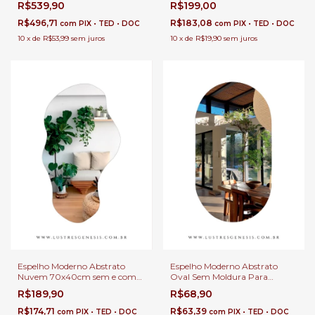
R$539,90
R$199,00
Beleza e Lojas
Beleza e Lojas
R$496,71
R$183,08
com
PIX • TED • DOC
com
PIX • TED • DOC
10
x
de
R$53,99
sem juros
10
x
de
R$19,90
sem juros
Espelho Moderno Abstrato
Espelho Moderno Abstrato
Nuvem 70x40cm sem e com
Oval Sem Moldura Para
LED Touch Iluminação Indireta
Banheiro, Penteadeira, Salão de
R$189,90
R$68,90
Para Quarto, Salas, Banheiro,
Beleza e Lojas
Salão de Beleza e Lojas
R$174,71
R$63,39
com
PIX • TED • DOC
com
PIX • TED • DOC