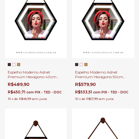
Espelho Moderno Adnet
Espelho Moderno Adnet
Premium Hexágono 50cm
Premium Hexágono 40cm
com LED Touch e Alça de
com LED Touch e Alça de
R$579,90
R$489,90
Couro Para Banheiro,
Couro Para Banheiro,
Penteadeira, Salão de Beleza e
Penteadeira, Salão de Beleza e
R$533,51
R$450,71
com
PIX • TED • DOC
com
PIX • TED • DOC
Lojas
Lojas
10
x
de
R$57,99
sem juros
10
x
de
R$48,99
sem juros