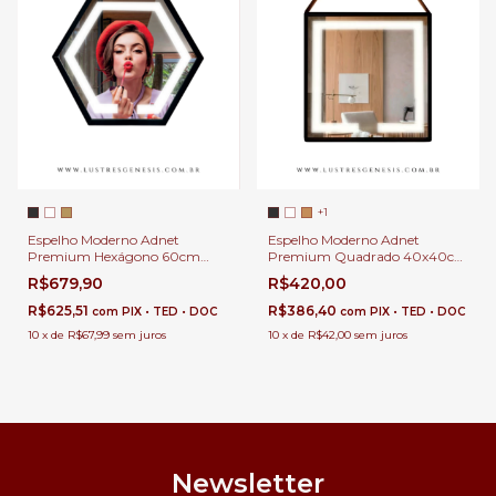
+1
Espelho Moderno Adnet
Espelho Moderno Adnet
Premium Hexágono 60cm
Premium Quadrado 40x40cm
com LED Touch e Alça de
com LED Touch e Alça de
R$679,90
R$420,00
Couro Para Banheiro,
Couro Para Banheiro,
Penteadeira, Salão de Beleza e
Penteadeira, Salão de Beleza e
R$625,51
R$386,40
com
PIX • TED • DOC
com
PIX • TED • DOC
Lojas
Lojas
10
x
de
R$67,99
sem juros
10
x
de
R$42,00
sem juros
Newsletter