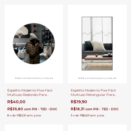
Espelho Moderno Fixa Fácil
Espelho Moderno Fixa Fácil
Multiuso Redondo Para
Multiuso Retangular Para
Banheiro, Penteadeira, Salão de
Banheiro, Penteadeira, Salão de
R$40,00
R$19,90
Beleza e Lojas
Beleza e Lojas
R$36,80
R$18,31
com
PIX • TED • DOC
com
PIX • TED • DOC
8
x
de
R$5,00
sem juros
3
x
de
R$6,63
sem juros