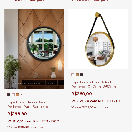
10
x
de
R$27,99
sem juros
10
x
de
R$39,99
sem juros
Espelho Moderno Adnet
Redondo Ø40cm, Ø50cm,
Ø60cm, Ø80cm e Ø100cm
R$260,00
+1
Para Banheiro, Penteadeira,
Salão de Beleza e Lojas
R$239,20
com
PIX • TED • DOC
Espelho Moderno Basic
Redondo Para Banheiro,
10
x
de
R$26,00
sem juros
Penteadeira, Salão de Beleza e
R$198,90
Lojas
R$182,99
com
PIX • TED • DOC
10
x
de
R$19,89
sem juros