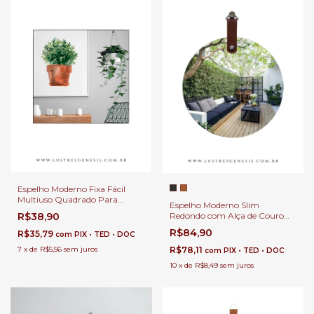
Espelho Moderno Fixa Fácil
Multiuso Quadrado Para
Espelho Moderno Slim
Banheiro, Penteadeira, Salão de
Redondo com Alça de Couro
R$38,90
Beleza e Lojas
Para Banheiro, Penteadeira,
R$84,90
R$35,79
com
PIX • TED • DOC
Salão de Beleza e Lojas
R$78,11
7
x
de
R$5,56
sem juros
com
PIX • TED • DOC
10
x
de
R$8,49
sem juros