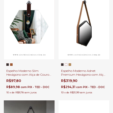
Espelho Moderno Slim
Espelho Moderno Adnet
Hexágono com Alça de Couro
Premium Hexágono com Alça
Para Banheiro, Penteadeira,
de Couro Para Banheiro,
R$97,80
R$319,90
Salão de Beleza e Lojas
Penteadeira, Salão de Beleza e
Lojas
R$89,98
R$294,31
com
PIX • TED • DOC
com
PIX • TED • DOC
10
x
de
R$9,78
sem juros
10
x
de
R$31,99
sem juros