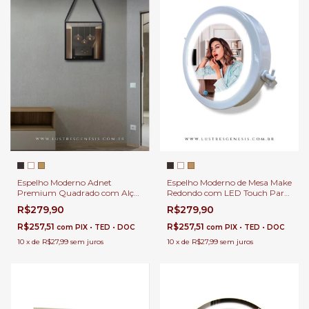
Espelho Moderno Adnet
Espelho Moderno de Mesa Make
Premium Quadrado com Alça
Redondo com LED Touch Para
de Couro Para Banheiro,
Maquiagem, Banheiro,
R$279,90
R$279,90
Penteadeira, Salão de Beleza e
Penteadeira, Salão de Beleza e
Lojas
Lojas
R$257,51
R$257,51
com
PIX • TED • DOC
com
PIX • TED • DOC
10
x
de
R$27,99
sem juros
10
x
de
R$27,99
sem juros