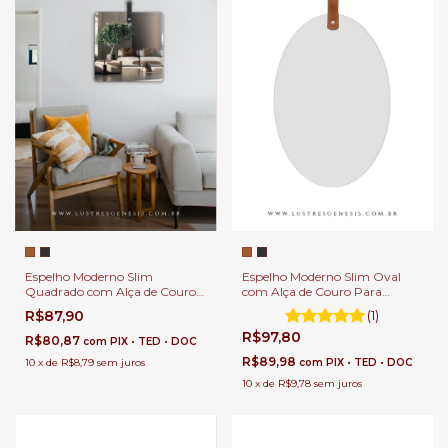
Espelho Moderno Slim
Espelho Moderno Slim Oval
Quadrado com Alça de Couro
com Alça de Couro Para
Para Banheiro, Penteadeira,
Banheiro, Penteadeira, Salão de
R$87,90
(1)
Salão de Beleza e Lojas
Beleza e Lojas
R$97,80
R$80,87
com
PIX • TED • DOC
R$89,98
10
x
de
R$8,79
sem juros
com
PIX • TED • DOC
10
x
de
R$9,78
sem juros