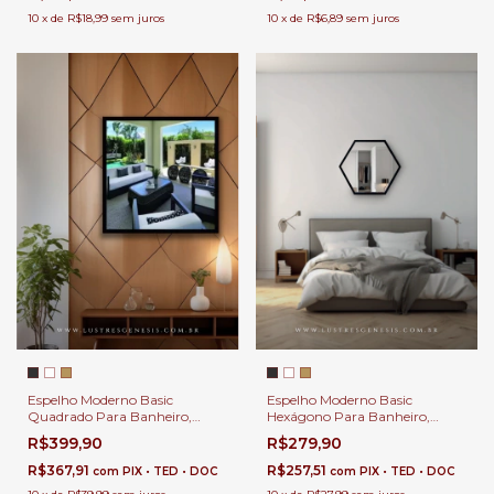
10
x
de
R$18,99
sem juros
10
x
de
R$6,89
sem juros
Espelho Moderno Basic
Espelho Moderno Basic
Hexágono Para Banheiro,
Quadrado Para Banheiro,
Penteadeira, Salão de Beleza e
Penteadeira, Salão de Beleza e
R$279,90
R$399,90
Lojas
Lojas
R$257,51
R$367,91
com
PIX • TED • DOC
com
PIX • TED • DOC