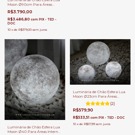
Moon Ø90cm Para Áreas
Internas e Externas.
R$3.790,00
R$3.486,80
com
PIX • TED •
DOC
10
x
de
R$379,00
sem juros
Luminária de Chão Esfera Lua
Moon Ø23cm Para Áreas
Internas e Externas.
(2)
R$579,90
R$533,51
com
PIX • TED • DOC
10
x
de
R$57,99
sem juros
Luminária de Chão Esfera Lua
Moon Ø40 Para Áreas Internas