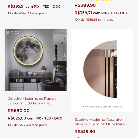
R$389,90
R$395,51
com
PIX • TED • DOC
R$358,71
10
x
de
R$42,99
sem juros
com
PIX • TED • DOC
10
x
de
R$38,99
sem juros
Quadro Moderno de Parede
Lua com LED Frio Para
Decoração de Quartos, Sala de
R$680,00
Estar, Corredor, Escritório,
Apartamento e Quarto Infantil
R$625,60
com
PIX • TED • DOC
Espelho Moderno Abstrato
Meia Lua Sem Moldura Para
10
x
de
R$68,00
sem juros
Banheiro, Penteadeira, Salão de
R$539,90
Beleza e Lojas