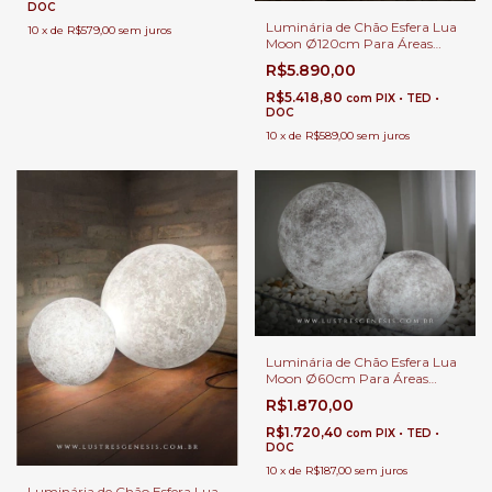
DOC
Luminária de Chão Esfera Lua
10
x
de
R$579,00
sem juros
Moon Ø120cm Para Áreas
Internas e Externas.
R$5.890,00
R$5.418,80
com
PIX • TED •
DOC
10
x
de
R$589,00
sem juros
Luminária de Chão Esfera Lua
Moon Ø60cm Para Áreas
Internos e Externos.
R$1.870,00
R$1.720,40
com
PIX • TED •
DOC
10
x
de
R$187,00
sem juros
Luminária de Chão Esfera Lua