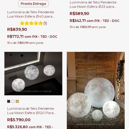
Luminária de Teto Pendente
Pronta Entrega
Lua Moon Esfera Ø23 para
Quartos, Sala de Jantar e Sala
Luminária de Teto Pendente
R$589,90
de Estar.
Lua Moon Esfera Ø40 para
Quartos, Sala de Jantar e Sala
R$542,71
com
PIX • TED • DOC
(1)
de Estar.
10
x
de
R$58,99
sem juros
R$839,90
R$772,71
com
PIX • TED • DOC
10
x
de
R$83,99
sem juros
Luminária de Teto Pendente
Lua Moon Esfera Ø120 Para
Escadas e Salas Pé direito
R$5.790,00
Duplo e Alto.
R$5.326,80
com
PIX • TED •