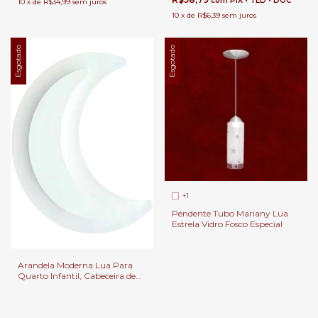
com
PIX • TED • DOC
10
x
de
R$34,99
sem juros
10
x
de
R$6,39
sem juros
Esgotado
Esgotado
+1
Pendente Tubo Mariany Lua
Estrela Vidro Fosco Especial
Arandela Moderna Lua Para
Quarto Infantil, Cabeceira de
Cama e Quartos