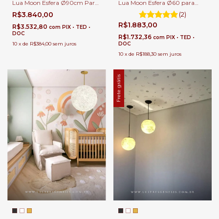
Lua Moon Esfera Ø90cm Para
Lua Moon Esfera Ø60 para
Escadas, Salas Pé Direito Duplo
Escadas e Salas Pé Direito
R$3.840,00
(2)
e Alto.
Duplo e Alto.
R$1.883,00
R$3.532,80
com
PIX • TED •
DOC
R$1.732,36
com
PIX • TED •
10
x
de
R$384,00
sem juros
DOC
10
x
de
R$188,30
sem juros
Frete grátis