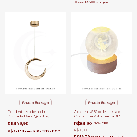
10
x
de
R$5,00
sem juros
Pronta Entrega
Pronta Entrega
Pendente Moderno Lua
Abajur (USB) de Madeira e
Dourada Para Quartos,
Cristal Lua Astronauta 3D
Lavabos, Banheiro, Cabeceira
Para Enfeite, Quartos,
R$349,90
R$63,90
-
20
%
OFF
de Cama
Escritório e Escrivaninhas
R$80,00
R$321,91
com
PIX • TED • DOC
R$58,79