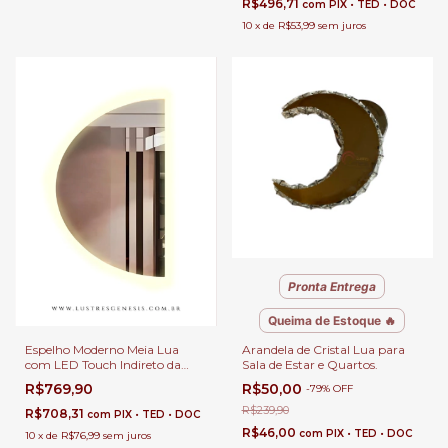
R$496,71
com
PIX • TED • DOC
10
x
de
R$53,99
sem juros
Pronta Entrega
Queima de Estoque 🔥
Espelho Moderno Meia Lua
Arandela de Cristal Lua para
com LED Touch Indireto da
Sala de Estar e Quartos.
Linha sem Moldura Para
R$769,90
R$50,00
-
79
%
OFF
Banheiro, Penteadeira, Salão de
Beleza e Lojas
R$239,90
R$708,31
com
PIX • TED • DOC
R$46,00
com
PIX • TED • DOC
10
x
de
R$76,99
sem juros