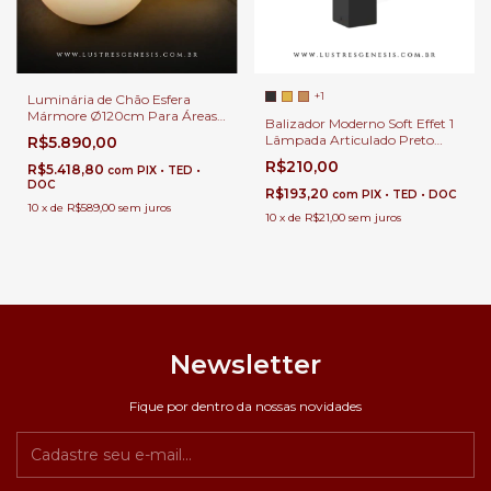
+1
Luminária de Chão Esfera
Mármore Ø120cm Para Áreas
Balizador Moderno Soft Effet 1
Internas e Externas.
Lâmpada Articulado Preto
R$5.890,00
Para Jardim, Passarela,
R$210,00
R$5.418,80
com
PIX • TED •
Corredor, Escada e Área
DOC
Externa
R$193,20
com
PIX • TED • DOC
10
x
de
R$589,00
sem juros
10
x
de
R$21,00
sem juros
Newsletter
Fique por dentro da nossas novidades