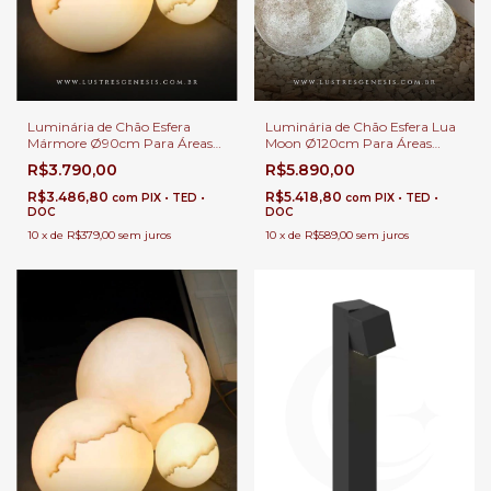
Luminária de Chão Esfera
Luminária de Chão Esfera Lua
Mármore Ø90cm Para Áreas
Moon Ø120cm Para Áreas
Internas e Externas.
Internas e Externas.
R$3.790,00
R$5.890,00
R$3.486,80
R$5.418,80
com
PIX • TED •
com
PIX • TED •
DOC
DOC
10
x
de
R$379,00
sem juros
10
x
de
R$589,00
sem juros