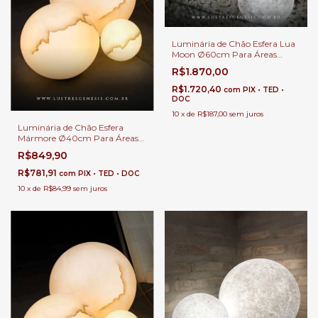
Luminária de Chão Esfera Lua
Moon Ø60cm Para Áreas
Internos e Externos.
R$1.870,00
R$1.720,40
com
PIX • TED •
DOC
10
x
de
R$187,00
sem juros
Luminária de Chão Esfera
Mármore Ø40cm Para Áreas
Internas e Externas.
R$849,90
R$781,91
com
PIX • TED • DOC
10
x
de
R$84,99
sem juros