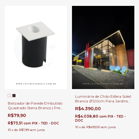
Luminária de Chão Esfera Soleil
Branca Ø120cm Para Jardins
Balizador de Parede Embutido
Externos, Jardim de Inverno e
Quadrado Stena Branco | Preto
R$4.390,00
Áreas Internas.
LED 2w 3000K Para Escada,
R$79,90
R$4.038,80
com
PIX • TED •
Muro, Garagem e Corredor
DOC
R$73,51
com
PIX • TED • DOC
10
x
de
R$439,00
sem juros
10
x
de
R$7,99
sem juros