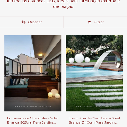
luminárias esféricas LED, ideais para iluminação externa e
decoração.
Ordenar
Filtrar
Luminária de Chão Esfera Soleil
Luminária de Chão Esfera Soleil
Branca Ø23cm Para Jardins
Branca Ø40cm Para Jardins
Externos, Jardim de Inverno e
Externos, Jardim de Inverno e