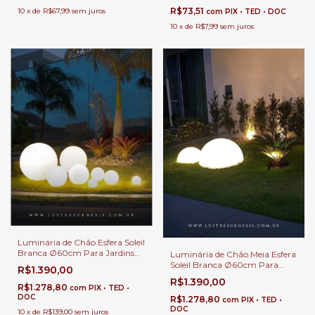
Garagem e Corredor
R$73,51
10
x
de
R$67,99
sem juros
com
PIX • TED • DOC
10
x
de
R$7,99
sem juros
Luminária de Chão Esfera Soleil
Branca Ø60cm Para Jardins
Luminária de Chão Meia Esfera
Externos, Jardim de Inverno e
Soleil Branca Ø60cm Para
R$1.390,00
Áreas Internas.
Áreas Internas e Externas.
R$1.390,00
R$1.278,80
com
PIX • TED •
DOC
R$1.278,80
com
PIX • TED •
DOC
10
x
de
R$139,00
sem juros