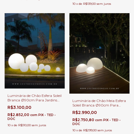
10
x
de
R$139,00
sem juros
Luminária de Chão Esfera Soleil
Branca Ø90cm Para Jardins
Luminária de Chão Meia Esfera
Externos, Jardim de Inverno e
Soleil Branca Ø90cm Para
R$3.100,00
Áreas Internas.
Áreas Internas e Externas.
R$2.990,00
R$2.852,00
com
PIX • TED •
DOC
R$2.750,80
com
PIX • TED •
DOC
10
x
de
R$310,00
sem juros
10
x
de
R$299,00
sem juros