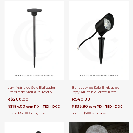
Luminária de Solo Balizador
Balizador de Solo Embutido
Embutido Mali ABS Preto
Ingy Alumínio Preto 16cm LED
7,38m LED Integrado 12W
Integrado 5w 80Lm Bivolt
R$200,00
R$40,00
1200Lm Para Paisagem e
Para Jardim, Fachada e
Jardim
Passagem
R$184,00
R$36,80
com
PIX • TED • DOC
com
PIX • TED • DOC
10
x
de
R$20,00
sem juros
8
x
de
R$5,00
sem juros