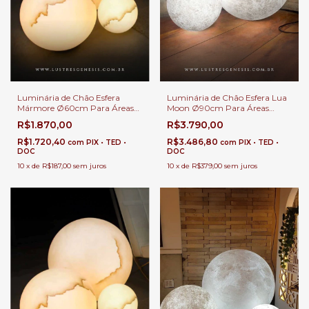
Luminária de Chão Esfera
Luminária de Chão Esfera Lua
Mármore Ø60cm Para Áreas
Moon Ø90cm Para Áreas
Internas e Externas.
Internas e Externas.
R$1.870,00
R$3.790,00
R$1.720,40
R$3.486,80
com
PIX • TED •
com
PIX • TED •
DOC
DOC
10
x
de
R$187,00
sem juros
10
x
de
R$379,00
sem juros