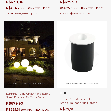
R$439,90
R$679,90
Áreas Internas.
Áreas Internas.
R$404,71
R$625,51
com
PIX • TED • DOC
com
PIX • TED • DOC
10
x
de
R$43,99
sem juros
10
x
de
R$67,99
sem juros
Luminária de Chão Meia Esfera
Soleil Branca Ø40cm Para
Luminária Redonda Externa
Áreas Internas e Externas.
Stena Balizador de Parede
R$679,90
Embutido Branco | Preto LED
R$79,90
R$625,51
com
PIX • TED • DOC
3000K Para Escada, Muro,