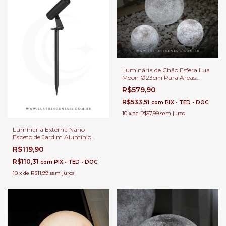
Luminária de Chão Esfera Lua
Moon Ø23cm Para Áreas
Internas e Externas.
R$579,90
R$533,51
com
PIX • TED • DOC
10
x
de
R$57,99
sem juros
Luminária Externa Nano
Espeto de Jardim Alumínio
Preto LED Branco Quente 2w
R$119,90
Para Quintal e Fachada
R$110,31
com
PIX • TED • DOC
10
x
de
R$11,99
sem juros