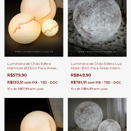
Luminária de Chão Esfera
Luminária de Chão Esfera Lua
Mármore Ø23cm Para Áreas
Moon Ø40 Para Áreas Internas
Internas e Externas.
e Externas.
R$579,90
R$849,90
R$533,51
R$781,91
com
PIX • TED • DOC
com
PIX • TED • DOC
10
x
de
R$57,99
sem juros
10
x
de
R$84,99
sem juros